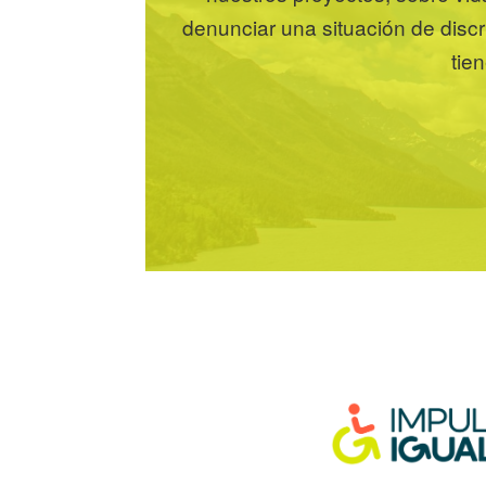
denunciar una situación de disc
tie