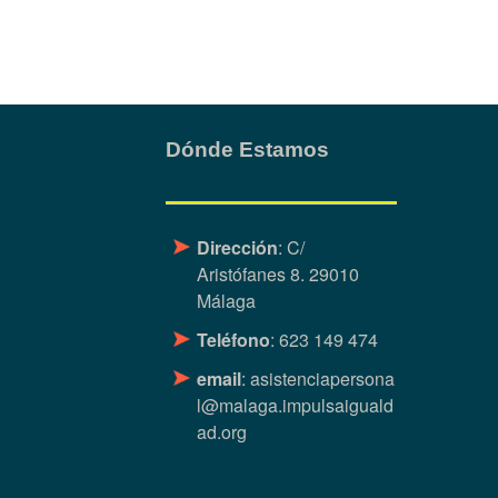
Dónde Estamos
Dirección
: C/
Aristófanes 8. 29010
Málaga
Teléfono
: 623 149 474
email
:
asistenciapersona
l@malaga.impulsaiguald
ad.org