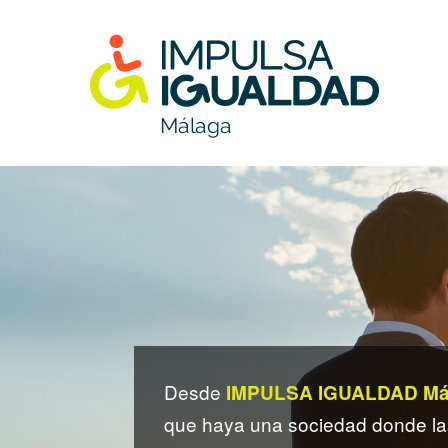
Skip
to
content
Impulsa Igualdad Málaga
II MÁLAGA
IMPULSA
Desde
IMPULSA IGUALDAD Má
que haya una sociedad donde l
IGUALDAD 